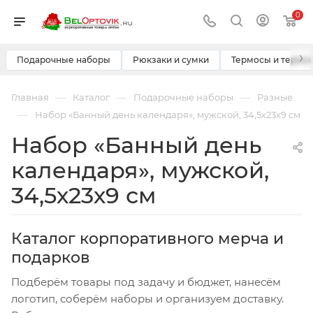
0
›
Подарочные наборы
Рюкзаки и сумки
Термосы и термо
—
—
—
Главная
Каталог
Подарочные наборы
Разные
—
Набор «Банный день календаря», мужской, 34,5х23х9 см
Набор «Банный день
календаря», мужской,
34,5х23х9 см
Каталог корпоративного мерча и
подарков
Подберём товары под задачу и бюджет, нанесём
логотип, соберём наборы и организуем доставку.