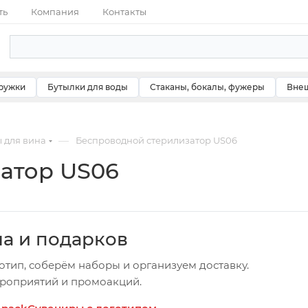
ть
Компания
Контакты
ружки
Бутылки для воды
Стаканы, бокалы, фужеры
Внеш
—
 для вина
Беспроводной стерилизатор US06
атор US06
ча и подарков
отип, соберём наборы и организуем доставку.
ероприятий и промоакций.