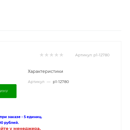
Артикул:
p1-12780
Характеристики
Артикул
—
p1-12780
ЗИНУ
ри заказе - 5 единиц.
00 рублей.
яйте у менеджера.