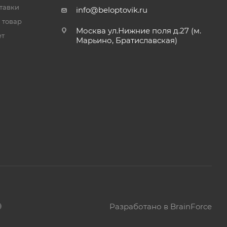
тавки
info@beloptovik.ru
 товар
Москва ул.Нижние поля д.27 (м.
ет
Марьино, Братиславская)
Разработано в BrainForce