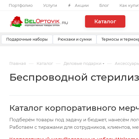
Портфолио
Услуги
Акции
Блог
Как купи
Каталог
Подарочные наборы
Рюкзаки и сумки
Термосы и термок
—
—
—
Главная
Каталог
Деловые подарки
Аксессуары
Беспроводной стерилиз
Каталог корпоративного мер
Подберём товары под задачу и бюджет, нанесём лог
Работаем с тиражами для сотрудников, клиентов, м