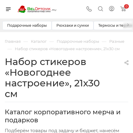
0
›
Подарочные наборы
Рюкзаки и сумки
Термосы и термо
—
—
—
Главная
Каталог
Подарочные наборы
Разные
—
Набор стикеров «Новогоднее настроение», 21х30 см
Набор стикеров
«Новогоднее
настроение», 21х30
см
Каталог корпоративного мерча и
подарков
Подберём товары под задачу и бюджет, нанесём