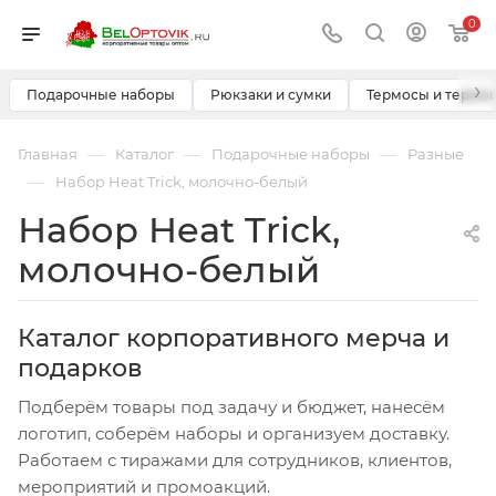
0
›
Подарочные наборы
Рюкзаки и сумки
Термосы и термо
—
—
—
Главная
Каталог
Подарочные наборы
Разные
—
Набор Heat Trick, молочно-белый
Набор Heat Trick,
молочно-белый
Каталог корпоративного мерча и
подарков
Подберём товары под задачу и бюджет, нанесём
логотип, соберём наборы и организуем доставку.
Работаем с тиражами для сотрудников, клиентов,
мероприятий и промоакций.