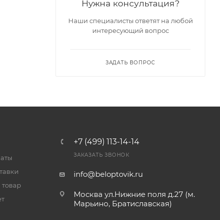
Нужна консультация?
Наши специалисты ответят на любой
интересующий вопрос
ЗАДАТЬ ВОПРОС
+7 (499) 113-14-14
ЗАКАЗАТЬ ЗВОНОК
латы
тавки
info@beloptovik.ru
 товар
Москва ул.Нижние поля д.27 (м.
ет
Марьино, Братиславская)