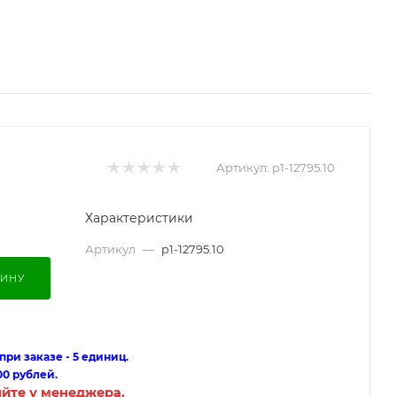
Артикул:
p1-12795.10
Характеристики
Артикул
—
p1-12795.10
ЗИНУ
ри заказе - 5 единиц.
00 рублей.
яйте у менеджера.