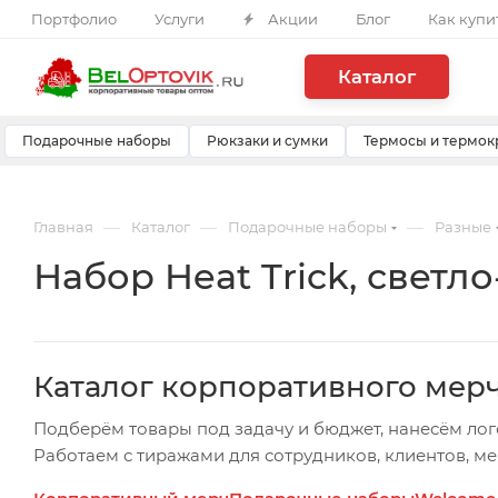
Портфолио
Услуги
Акции
Блог
Как купи
Каталог
Подарочные наборы
Рюкзаки и сумки
Термосы и термок
—
—
—
Главная
Каталог
Подарочные наборы
Разные
Набор Heat Trick, свет
Каталог корпоративного мер
Подберём товары под задачу и бюджет, нанесём лог
Работаем с тиражами для сотрудников, клиентов, м