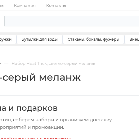
ть
Компания
Контакты
ружки
Бутылки для воды
Стаканы, бокалы, фужеры
Внеш
—
Набор Heat Trick, светло-серый меланж
ло-серый меланж
ча и подарков
отип, соберём наборы и организуем доставку.
ероприятий и промоакций.