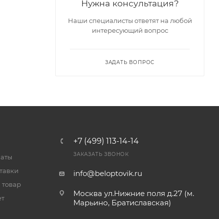
Нужна консультация?
Наши специалисты ответят на любой
интересующий вопрос
ЗАДАТЬ ВОПРОС
+7 (499) 113-14-14
ЗАКАЗАТЬ ЗВОНОК
латы
тавки
info@beloptovik.ru
 товар
Москва ул.Нижние поля д.27 (м.
ет
Марьино, Братиславская)