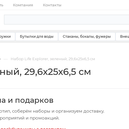
ть
Компания
Контакты
ружки
Бутылки для воды
Стаканы, бокалы, фужеры
Внеш
—
Набор Life Explorer, зеленый, 29,6х25х6,5 см
ный, 29,6х25х6,5 см
ча и подарков
отип, соберём наборы и организуем доставку.
ероприятий и промоакций.