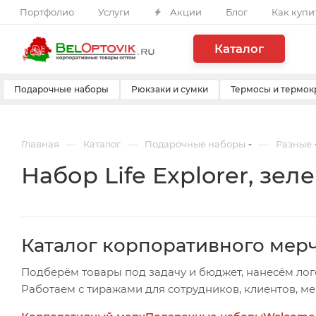
Портфолио
Услуги
Акции
Блог
Как купи
Каталог
Подарочные наборы
Рюкзаки и сумки
Термосы и термок
—
—
—
Главная
Каталог
Подарочные наборы
Разные
Набор Life Explorer, зеле
Каталог корпоративного мер
Подберём товары под задачу и бюджет, нанесём лог
Работаем с тиражами для сотрудников, клиентов, м