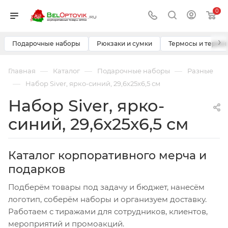
0
›
Подарочные наборы
Рюкзаки и сумки
Термосы и термо
—
—
—
Главная
Каталог
Подарочные наборы
Разные
—
Набор Siver, ярко-синий, 29,6х25х6,5 см
Набор Siver, ярко-
синий, 29,6х25х6,5 см
Каталог корпоративного мерча и
подарков
Подберём товары под задачу и бюджет, нанесём
логотип, соберём наборы и организуем доставку.
Работаем с тиражами для сотрудников, клиентов,
мероприятий и промоакций.