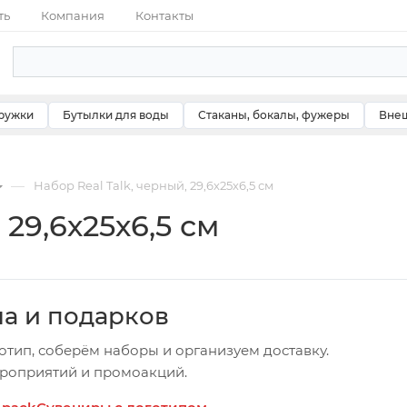
ть
Компания
Контакты
ружки
Бутылки для воды
Стаканы, бокалы, фужеры
Внеш
—
Набор Real Talk, черный, 29,6х25х6,5 см
 29,6х25х6,5 см
ча и подарков
отип, соберём наборы и организуем доставку.
ероприятий и промоакций.