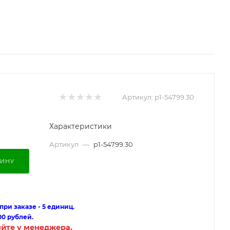
Артикул:
p1-54799.30
Характеристики
Артикул
—
p1-54799.30
ЗИНУ
ри заказе - 5 единиц.
00 рублей.
яйте у менеджера.