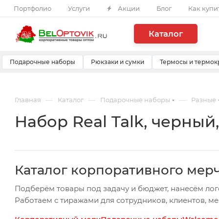
Портфолио
Услуги
Акции
Блог
Как купи
Каталог
Подарочные наборы
Рюкзаки и сумки
Термосы и термок
—
—
—
Главная
Каталог
Подарочные наборы
Разные
Набор Real Talk, черный,
Каталог корпоративного мер
Подберём товары под задачу и бюджет, нанесём лог
Работаем с тиражами для сотрудников, клиентов, м