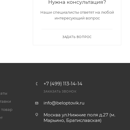
Нужна консультация?
Наши специалисты ответят на любой
интересующий вопрос
ЗАДАТЬ ВОПРОС
+7 (499) 113-14-14
ЗАКАЗАТЬ ЗВОНОК
латы
тавки
info@beloptovik.ru
 товар
Москва ул.Нижние поля д.27 (м.
ет
Марьино, Братиславская)