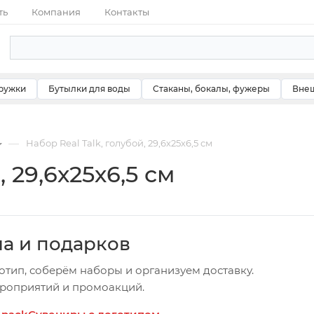
ть
Компания
Контакты
ружки
Бутылки для воды
Стаканы, бокалы, фужеры
Внеш
—
Набор Real Talk, голубой, 29,6х25х6,5 см
 29,6х25х6,5 см
ча и подарков
отип, соберём наборы и организуем доставку.
ероприятий и промоакций.