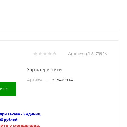
Артикул:
p1-54799.14
Характеристики
Артикул
—
p1-54799.14
ЗИНУ
ри заказе - 5 единиц.
00 рублей.
яйте у менеджера.