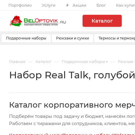
Портфолио
Услуги
Акции
Блог
Как купи
Каталог
Подарочные наборы
Рюкзаки и сумки
Термосы и термок
—
—
—
Главная
Каталог
Подарочные наборы
Разные
Набор Real Talk, голубой,
Каталог корпоративного мер
Подберём товары под задачу и бюджет, нанесём лог
Работаем с тиражами для сотрудников, клиентов, м