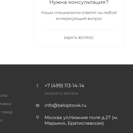
Нужна консультация?
Наши специалисты ответят на любой
интересующий вопрос
ЗАДАТЬ ВОПРОС
+7 (499) 113-14-14
ЗАКАЗАТЬ ЗВОНОК
латы
тавки
info@beloptovik.ru
 товар
Москва ул.Нижние поля д.27 (м.
ет
Марьино, Братиславская)