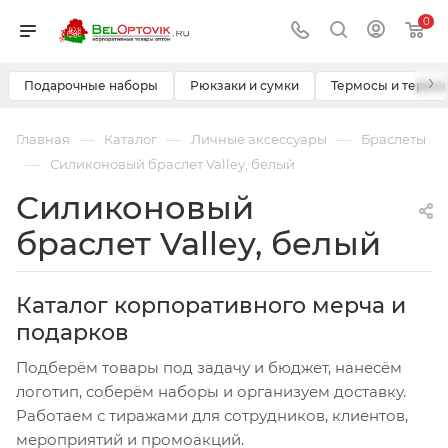
0
›
Подарочные наборы
Рюкзаки и сумки
Термосы и термо
—
—
—
Главная
Каталог
Личные аксессуары
Браслеты
—
Силиконовый браслет Valley, белый
Силиконовый
браслет Valley, белый
Каталог корпоративного мерча и
подарков
Подберём товары под задачу и бюджет, нанесём
логотип, соберём наборы и организуем доставку.
Работаем с тиражами для сотрудников, клиентов,
мероприятий и промоакций.