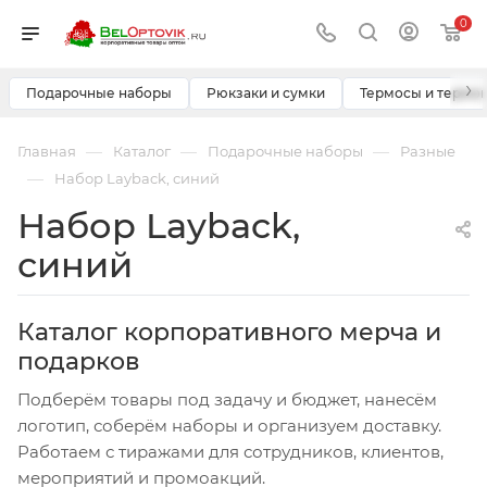
0
›
Подарочные наборы
Рюкзаки и сумки
Термосы и термо
—
—
—
Главная
Каталог
Подарочные наборы
Разные
—
Набор Layback, синий
Набор Layback,
синий
Каталог корпоративного мерча и
подарков
Подберём товары под задачу и бюджет, нанесём
логотип, соберём наборы и организуем доставку.
Работаем с тиражами для сотрудников, клиентов,
мероприятий и промоакций.