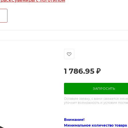
 pack
Сувениры с логотипом
1 786.95
₽
ЗАПРОСИТЬ
Оставьте заявку, с вами свяжется мен
уточнит возможность и условия поста
Внимание!
Минимальное количество товара п