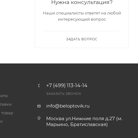
Нужна консультация?
Наши специалисты ответят на любой
интересующий вопрос
ЗАДАТЬ ВОПРОС
+7 (499) 113-14-14
ЗАКАЗАТЬ ЗВОНОК
латы
тавки
info@beloptovik.ru
 товар
Москва ул.Нижние поля д.27 (м.
ет
Марьино, Братиславская)