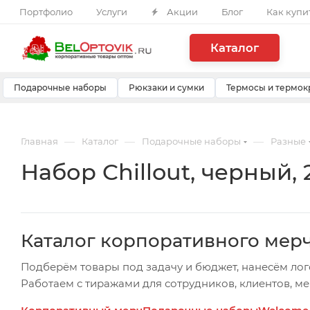
Портфолио
Услуги
Акции
Блог
Как купи
Каталог
Подарочные наборы
Рюкзаки и сумки
Термосы и термок
—
—
—
Главная
Каталог
Подарочные наборы
Разные
Набор Chillout, черный, 
Каталог корпоративного мер
Подберём товары под задачу и бюджет, нанесём лог
Работаем с тиражами для сотрудников, клиентов, м