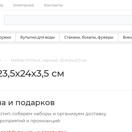
ть
Компания
Контакты
ружки
Бутылки для воды
Стаканы, бокалы, фужеры
Внеш
—
Набор Chillout, черный, 23,5х24х3,5 см
23,5х24х3,5 см
ча и подарков
отип, соберём наборы и организуем доставку.
ероприятий и промоакций.