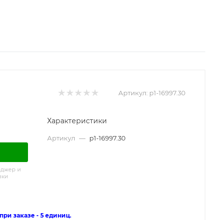
Артикул:
p1-16997.30
Характеристики
Артикул
—
p1-16997.30
еджер и
вки
ри заказе - 5 единиц.