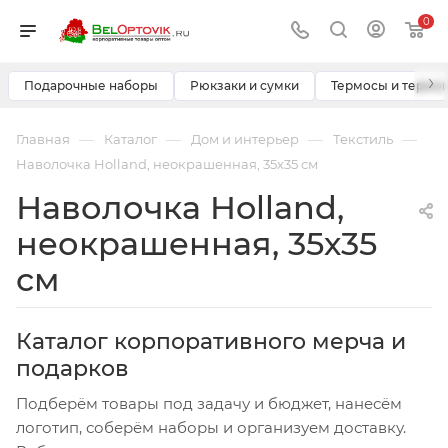
0
›
Подарочные наборы
Рюкзаки и сумки
Термосы и термо
—
—
—
—
Главная
Каталог
Дом и интерьер
Текстиль
Наволочка Holland, неокрашенная, 35х35 см
Наволочка Holland,
неокрашенная, 35х35
см
Каталог корпоративного мерча и
подарков
Подберём товары под задачу и бюджет, нанесём
логотип, соберём наборы и организуем доставку.