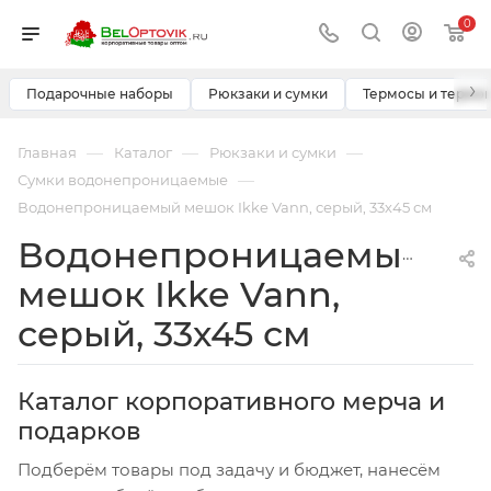
0
›
Подарочные наборы
Рюкзаки и сумки
Термосы и термо
—
—
—
Главная
Каталог
Рюкзаки и сумки
—
Сумки водонепроницаемые
Водонепроницаемый мешок Ikke Vann, серый, 33х45 см
Водонепроницаемый
мешок Ikke Vann,
серый, 33х45 см
Каталог корпоративного мерча и
подарков
Подберём товары под задачу и бюджет, нанесём