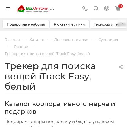
0
›
Подарочные наборы
Рюкзаки и сумки
Термосы и термо
—
—
—
Главная
Каталог
Деловые подарки
Сувениры
—
—
Разное
Трекер для поиска вещей iTrack Easy, белый
Трекер для поиска
вещей iTrack Easy,
белый
Каталог корпоративного мерча и
подарков
Подберём товары под задачу и бюджет, нанесём