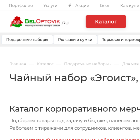
Портфолио
Услуги
Акции
Блог
Как купи
Каталог
Подарочные наборы
Рюкзаки и сумки
Термосы и термок
—
—
—
Главная
Каталог
Подарочные наборы
Для чая
Чайный набор «Эгоист»,
Каталог корпоративного мер
Подберём товары под задачу и бюджет, нанесём лог
Работаем с тиражами для сотрудников, клиентов, м