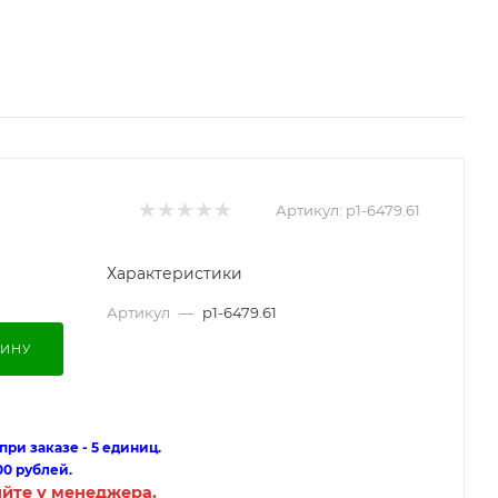
Артикул:
p1-6479.61
Характеристики
Артикул
—
p1-6479.61
ЗИНУ
ри заказе - 5 единиц.
00 рублей.
яйте у менеджера.