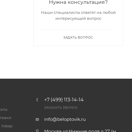
Нужна консультация?
Наши специалисты ответят на любой
интересующий вопрос
ЗАДАТЬ ВОПРОС
+7 (499) 113-14-14
ЗАКАЗАТЬ ЗВОНОК
латы
тавки
info@beloptovik.ru
 товар
Москва ул.Нижние поля д.27 (м.