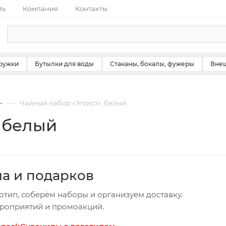
ть
Компания
Контакты
ружки
Бутылки для воды
Стаканы, бокалы, фужеры
Внеш
—
Чайный набор «Эгоист», белый
 белый
ча и подарков
отип, соберём наборы и организуем доставку.
ероприятий и промоакций.