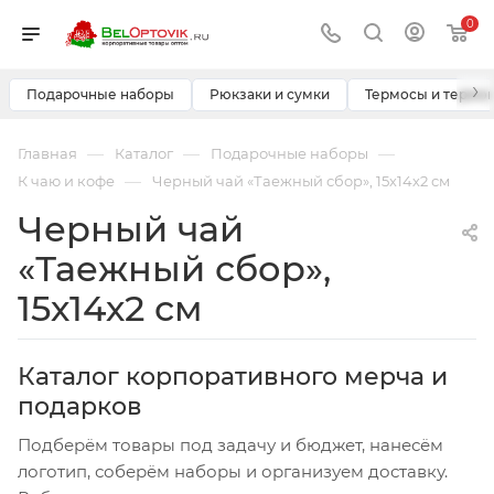
0
›
Подарочные наборы
Рюкзаки и сумки
Термосы и термо
—
—
—
Главная
Каталог
Подарочные наборы
—
К чаю и кофе
Черный чай «Таежный сбор», 15х14х2 см
Черный чай
«Таежный сбор»,
15х14х2 см
Каталог корпоративного мерча и
подарков
Подберём товары под задачу и бюджет, нанесём
логотип, соберём наборы и организуем доставку.