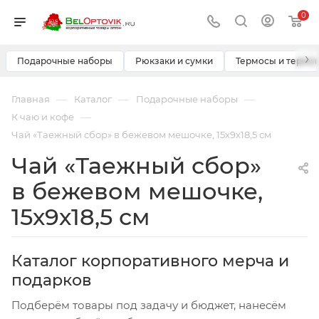
0
›
Подарочные наборы
Рюкзаки и сумки
Термосы и термо
—
—
—
Главная
Каталог
Подарочные наборы
—
К чаю и кофе
Чай «Таежный сбор» в бежевом мешочке, 15х9х18,5 см
Чай «Таежный сбор»
в бежевом мешочке,
15х9х18,5 см
Каталог корпоративного мерча и
подарков
Подберём товары под задачу и бюджет, нанесём