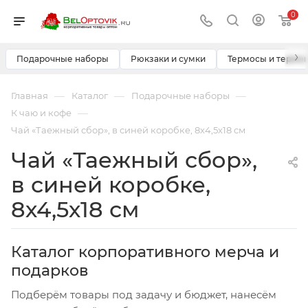
0
›
Подарочные наборы
Рюкзаки и сумки
Термосы и термо
—
—
—
Главная
Каталог
Подарочные наборы
—
К чаю и кофе
Чай «Таежный сбор», в синей коробке, 8х4,5х18 см
Чай «Таежный сбор»,
в синей коробке,
8х4,5х18 см
Каталог корпоративного мерча и
подарков
Подберём товары под задачу и бюджет, нанесём