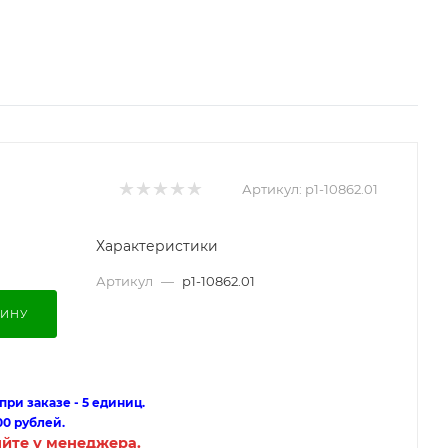
Артикул:
p1-10862.01
Характеристики
Артикул
—
p1-10862.01
ЗИНУ
ри заказе - 5 единиц.
00 рублей.
яйте у менеджера.