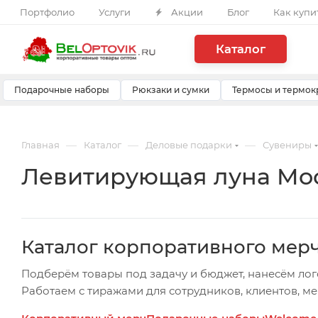
Портфолио
Услуги
Акции
Блог
Как купи
Каталог
Подарочные наборы
Рюкзаки и сумки
Термосы и термок
—
—
—
Главная
Каталог
Деловые подарки
Сувениры
Левитирующая луна Moo
Каталог корпоративного мер
Подберём товары под задачу и бюджет, нанесём лог
Работаем с тиражами для сотрудников, клиентов, м