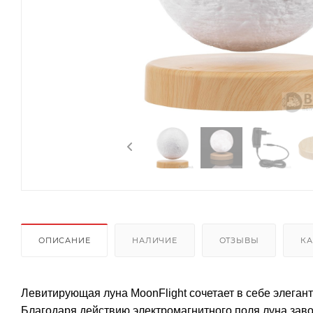
ОПИСАНИЕ
НАЛИЧИЕ
ОТЗЫВЫ
КА
Левитирующая луна MoonFlight сочетает в себе элега
Благодаря действию электромагнитного поля луна заво