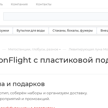
ть
Компания
Контакты
ружки
Бутылки для воды
Стаканы, бокалы, фужеры
Внеш
—
—
Метостанции, глобусы, разное
Левитирующая луна Moo
nFlight с пластиковой по
ча и подарков
отип, соберём наборы и организуем доставку.
ероприятий и промоакций.