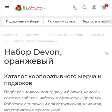
0
›
Подарочные наборы
Рюкзаки и сумки
Термосы и термо
—
—
—
Главная
Каталог
Подарочные наборы
Разные
—
Набор Devon, оранжевый
Набор Devon,
оранжевый
Каталог корпоративного мерча и
подарков
Подберём товары под задачу и бюджет, нанесём
логотип, соберём наборы и организуем доставку.
Работаем с тиражами для сотрудников, клиентов,
мероприятий и промоакций.