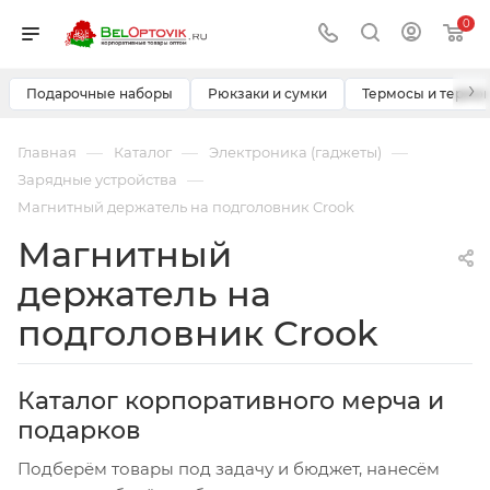
0
›
Подарочные наборы
Рюкзаки и сумки
Термосы и термо
—
—
—
Главная
Каталог
Электроника (гаджеты)
—
Зарядные устройства
Магнитный держатель на подголовник Crook
Магнитный
держатель на
подголовник Crook
Каталог корпоративного мерча и
подарков
Подберём товары под задачу и бюджет, нанесём