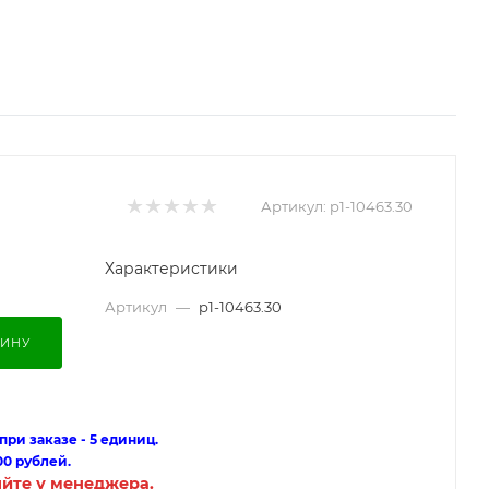
Артикул:
p1-10463.30
Характеристики
Артикул
—
p1-10463.30
ЗИНУ
ри заказе - 5 единиц.
00 рублей.
яйте у менеджера.