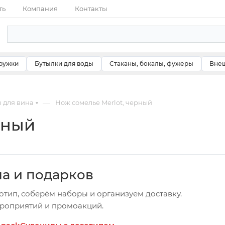
ть
Компания
Контакты
ружки
Бутылки для воды
Стаканы, бокалы, фужеры
Внеш
—
 для вина
Нож сомелье Merlot, черный
рный
ча и подарков
отип, соберём наборы и организуем доставку.
ероприятий и промоакций.