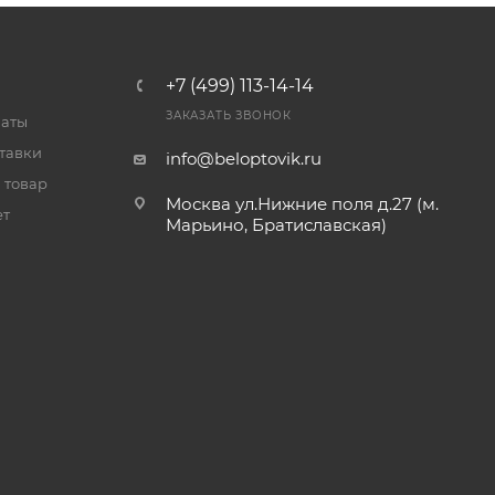
+7 (499) 113-14-14
ЗАКАЗАТЬ ЗВОНОК
латы
тавки
info@beloptovik.ru
 товар
Москва ул.Нижние поля д.27 (м.
ет
Марьино, Братиславская)