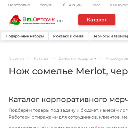
Портфолио
Услуги
Акции
Блог
Как купи
Каталог
Подарочные наборы
Рюкзаки и сумки
Термосы и термок
—
—
—
Главная
Каталог
Деловые подарки
Аксессуары
Нож сомелье Merlot, че
Каталог корпоративного мер
Подберём товары под задачу и бюджет, нанесём лог
Работаем с тиражами для сотрудников, клиентов, м