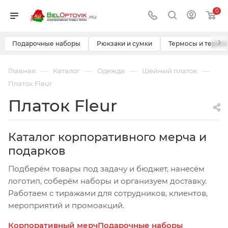
0
›
Подарочные наборы
Рюкзаки и сумки
Термосы и термо
—
—
—
—
Главная
Каталог
Одежда
Шейный платок
Платок Fleur
Платок Fleur
Каталог корпоративного мерча и
подарков
Подберём товары под задачу и бюджет, нанесём
логотип, соберём наборы и организуем доставку.
Работаем с тиражами для сотрудников, клиентов,
мероприятий и промоакций.
Корпоративный мерч
Подарочные наборы