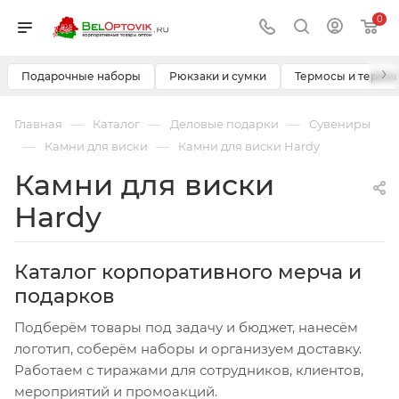
0
›
Подарочные наборы
Рюкзаки и сумки
Термосы и термо
—
—
—
Главная
Каталог
Деловые подарки
Сувениры
—
—
Камни для виски
Камни для виски Hardy
Камни для виски
Hardy
Каталог корпоративного мерча и
подарков
Подберём товары под задачу и бюджет, нанесём
логотип, соберём наборы и организуем доставку.
Работаем с тиражами для сотрудников, клиентов,
мероприятий и промоакций.