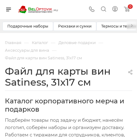
0
›
Подарочные наборы
Рюкзаки и сумки
Термосы и термо
—
—
—
Главная
Каталог
Деловые подарки
—
Аксессуары для вина
Файл для карты вин Satiness, 31х17 см
Файл для карты вин
Satiness, 31х17 см
Каталог корпоративного мерча и
подарков
Подберём товары под задачу и бюджет, нанесём
логотип, соберём наборы и организуем доставку.
Работаем с тиражами для сотрудников, клиентов,