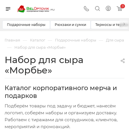
0
›
Подарочные наборы
Рюкзаки и сумки
Термосы и термо
—
—
—
Главная
Каталог
Подарочные наборы
Для сыра
—
Набор для сыра «Морбье»
Набор для сыра
«Морбье»
Каталог корпоративного мерча и
подарков
Подберём товары под задачу и бюджет, нанесём
логотип, соберём наборы и организуем доставку.
Работаем с тиражами для сотрудников, клиентов,
мероприятий и промоакций.