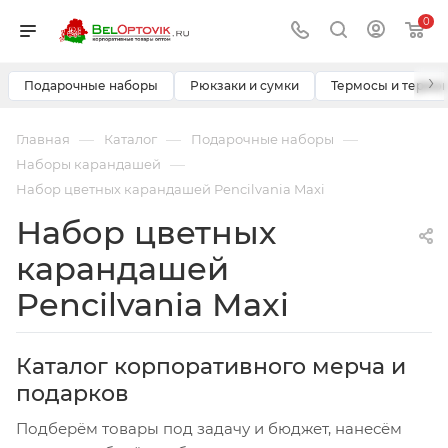
0
›
Подарочные наборы
Рюкзаки и сумки
Термосы и термо
—
—
—
Главная
Каталог
Подарочные наборы
—
Наборы карандашей
Набор цветных карандашей Pencilvania Maxi
Набор цветных
карандашей
Pencilvania Maxi
Каталог корпоративного мерча и
подарков
Подберём товары под задачу и бюджет, нанесём