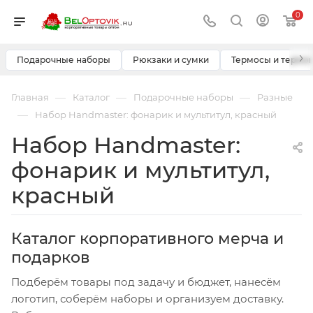
0
›
Подарочные наборы
Рюкзаки и сумки
Термосы и термо
—
—
—
Главная
Каталог
Подарочные наборы
Разные
—
Набор Handmaster: фонарик и мультитул, красный
Набор Handmaster:
фонарик и мультитул,
красный
Каталог корпоративного мерча и
подарков
Подберём товары под задачу и бюджет, нанесём
логотип, соберём наборы и организуем доставку.