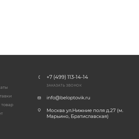
+7 (499) 113-14-14
ЗАКАЗАТЬ ЗВОНОК
латы
тавки
info@beloptovik.ru
 товар
Москва ул.Нижние поля д.27 (м.
ет
Марьино, Братиславская)