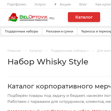
Портфолио
Услуги
Акции
Блог
Как купи
Каталог
Подарочные наборы
Рюкзаки и сумки
Термосы и термок
—
—
—
Главная
Каталог
Подарочные наборы
Для вис
Набор Whisky Style
Каталог корпоративного мер
Подберём товары под задачу и бюджет, нанесём лог
Работаем с тиражами для сотрудников, клиентов, м