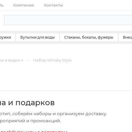
ть
Компания
Контакты
ружки
Бутылки для воды
Стаканы, бокалы, фужеры
Внеш
—
ки и водки
Набор Whisky Style
ча и подарков
отип, соберём наборы и организуем доставку.
ероприятий и промоакций.