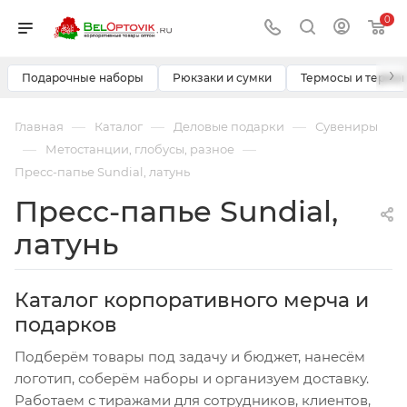
0
›
Подарочные наборы
Рюкзаки и сумки
Термосы и термо
—
—
—
Главная
Каталог
Деловые подарки
Сувениры
—
—
Метостанции, глобусы, разное
Пресс-папье Sundial, латунь
Пресс-папье Sundial,
латунь
Каталог корпоративного мерча и
подарков
Подберём товары под задачу и бюджет, нанесём
логотип, соберём наборы и организуем доставку.
Работаем с тиражами для сотрудников, клиентов,