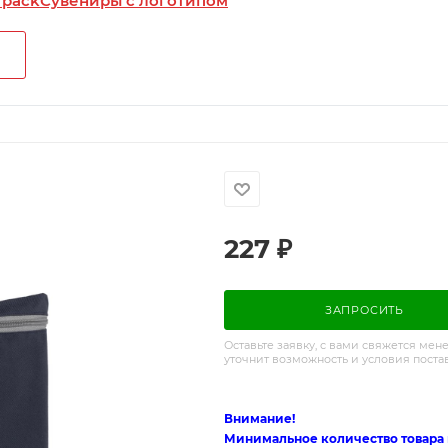
 pack
Сувениры с логотипом
227
₽
ЗАПРОСИТЬ
Оставьте заявку, с вами свяжется мен
уточнит возможность и условия поста
Внимание!
Минимальное количество товара п