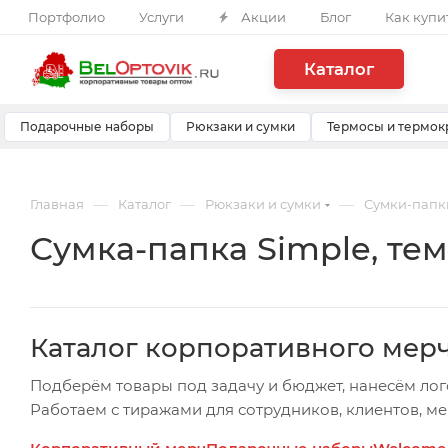
Портфолио
Услуги
Акции
Блог
Как купи
Каталог
Подарочные наборы
Рюкзаки и сумки
Термосы и термок
—
—
—
Главная
Каталог
Рюкзаки и сумки
Сумки-папк
Сумка-папка Simple, тем
Каталог корпоративного мер
Подберём товары под задачу и бюджет, нанесём лог
Работаем с тиражами для сотрудников, клиентов, м