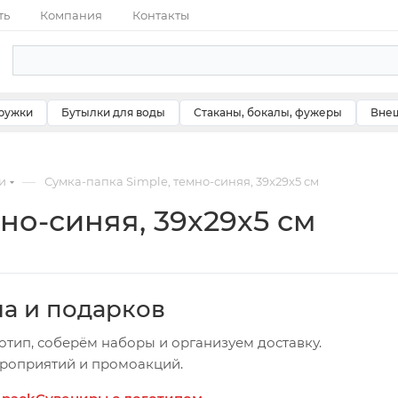
ть
Компания
Контакты
ружки
Бутылки для воды
Стаканы, бокалы, фужеры
Внеш
—
и
Сумка-папка Simple, темно-синяя, 39x29x5 см
но-синяя, 39x29x5 см
ча и подарков
отип, соберём наборы и организуем доставку.
ероприятий и промоакций.