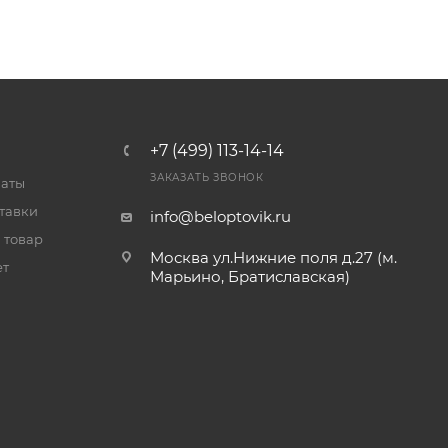
+7 (499) 113-14-14
ЗАКАЗАТЬ ЗВОНОК
латы
тавки
info@beloptovik.ru
 товар
Москва ул.Нижние поля д.27 (м.
ет
Марьино, Братиславская)