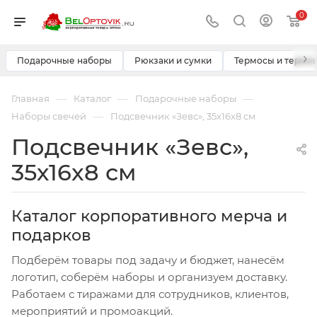
0
›
Подарочные наборы
Рюкзаки и сумки
Термосы и термо
—
—
—
Главная
Каталог
Подарочные наборы
—
Наборы свечей
Подсвечник «Зевс», 35х16x8 см
Подсвечник «Зевс»,
35х16x8 см
Каталог корпоративного мерча и
подарков
Подберём товары под задачу и бюджет, нанесём
логотип, соберём наборы и организуем доставку.
Работаем с тиражами для сотрудников, клиентов,
мероприятий и промоакций.