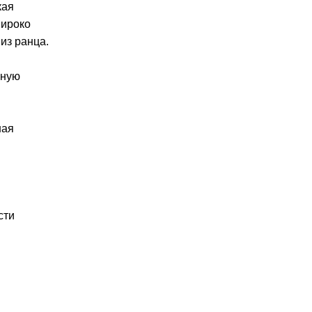
кая
широко
из ранца.
вную
ная
сти