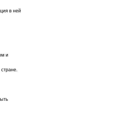
ция в ней
ом и
 стране.
быть