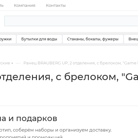
ть
Компания
Контакты
ружки
Бутылки для воды
Стаканы, бокалы, фужеры
Внеш
—
тские
Ранец BRAUBERG UP, 2 отделения, с брелоком, "Game ba
деления, с брелоком, "Gam
ча и подарков
отип, соберём наборы и организуем доставку.
ероприятий и промоакций.