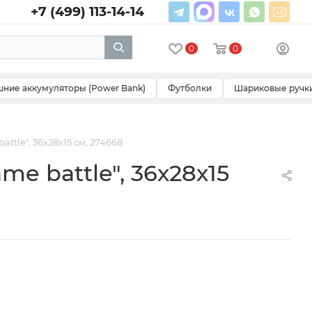
+7 (499) 113-14-14
0
0
ние аккумуляторы (Power Bank)
Футболки
Шариковые ручк
ttle", 36х28х15 см, 274668
e battle", 36х28х15