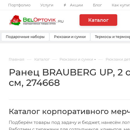
Портфолио
Услуги
Акции
Блог
Как купи
Каталог
Подарочные наборы
Рюкзаки и сумки
Термосы и термок
—
—
—
Главная
Каталог
Рюкзаки и сумки
Рюкзаки де
Ранец BRAUBERG UP, 2 от
см, 274668
Каталог корпоративного мер
Подберём товары под задачу и бюджет, нанесём лог
Работаем с тиражами для сотрудников, клиентов, м