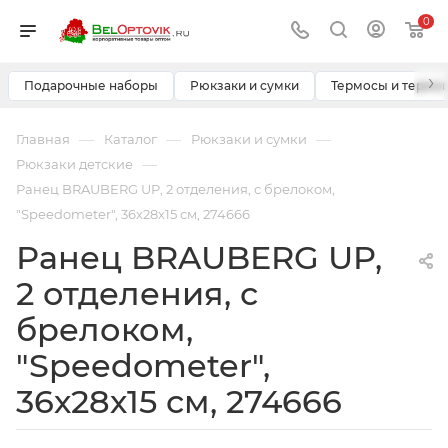
0
›
Подарочные наборы
Рюкзаки и сумки
Термосы и термо
—
—
—
Главная
Каталог
Рюкзаки и сумки
—
Рюкзаки детские
Ранец BRAUBERG UP, 2 отделения, с брелоком,
"Speedometer", 36х28х15 см, 274666
Ранец BRAUBERG UP,
2 отделения, с
брелоком,
"Speedometer",
36х28х15 см, 274666