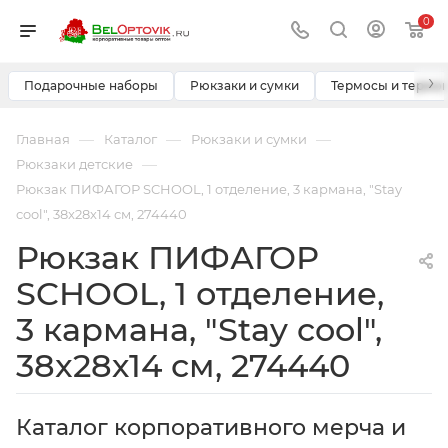
0
›
Подарочные наборы
Рюкзаки и сумки
Термосы и термо
—
—
—
Главная
Каталог
Рюкзаки и сумки
—
Рюкзаки детские
Рюкзак ПИФАГОР SCHOOL, 1 отделение, 3 кармана, "Stay
cool", 38x28х14 см, 274440
Рюкзак ПИФАГОР
SCHOOL, 1 отделение,
3 кармана, "Stay cool",
38x28х14 см, 274440
Каталог корпоративного мерча и