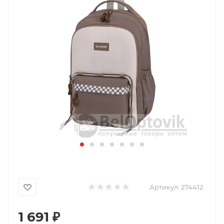
Артикул:
274412
1 691
₽