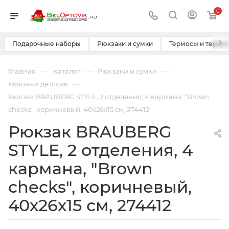
0
›
Подарочные наборы
Рюкзаки и сумки
Термосы и термо
—
—
—
Главная
Каталог
Рюкзаки и сумки
—
Рюкзаки детские
Рюкзак BRAUBERG STYLE, 2 отделения, 4 кармана, "Brown
checks", коричневый, 40х26х15 см, 274412
Рюкзак BRAUBERG
STYLE, 2 отделения, 4
кармана, "Brown
checks", коричневый,
40х26х15 см, 274412