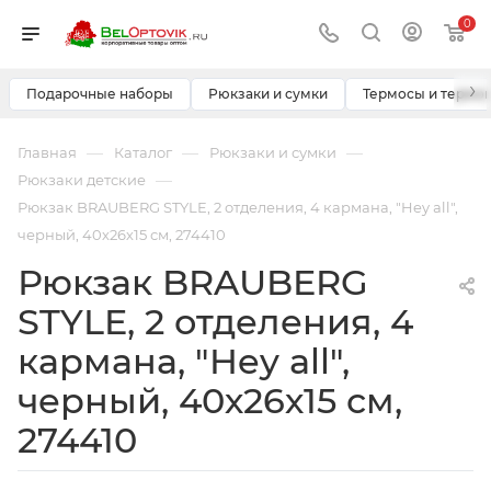
0
›
Подарочные наборы
Рюкзаки и сумки
Термосы и термо
—
—
—
Главная
Каталог
Рюкзаки и сумки
—
Рюкзаки детские
Рюкзак BRAUBERG STYLE, 2 отделения, 4 кармана, "Hey all",
черный, 40х26х15 см, 274410
Рюкзак BRAUBERG
STYLE, 2 отделения, 4
кармана, "Hey all",
черный, 40х26х15 см,
274410