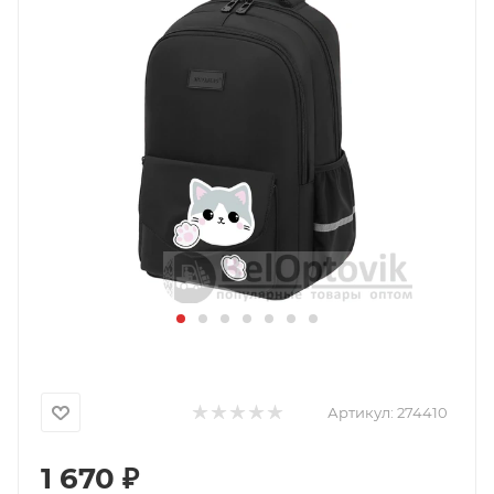
Артикул:
274410
1 670
₽