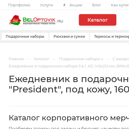
Портфолио
Услуги
Акции
Блог
Как купи
Каталог
Подарочные наборы
Рюкзаки и сумки
Термосы и термок
—
—
—
Главная
Каталог
Подарочные наборы
С ежед
Ежедневник в подарочном наборе 5 в 1, А5, 145x212 мм, BRAUBE
Ежедневник в подарочно
"President", под кожу, 16
Каталог корпоративного мер
Подберём товары под задачу и бюджет, нанесём лог