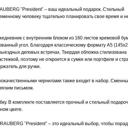
UBERG "President" – ваш идеальный подарок. Стильный
ременному человеку тщательно планировать свое время и н
едневник с внутренним блоком из 160 листов кремовой бу
ованный угол. Благодаря классическому формату А5 (145x2
 выездных деловых встречах. Твердая обложка стилизована
стежкой, поэтому не откроется в сумке или портфеле и стр
ржатель для ручки.
ококачественными чернилами также входит в набор. Сменн
мягким письмом.
бку. В комплекте поставляется прочный и стильный подаро
ном цвете.
AUBERG "President" – это идеальный выбор, чтобы порад