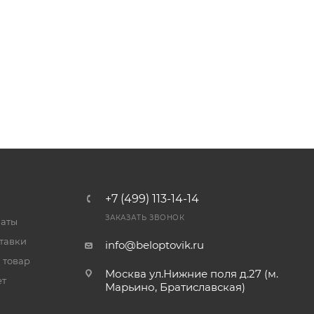
+7 (499) 113-14-14
ЗАКАЗАТЬ ЗВОНОК
латы
тавки
info@beloptovik.ru
 товар
Москва ул.Нижние поля д.27 (м.
ет
Марьино, Братиславская)