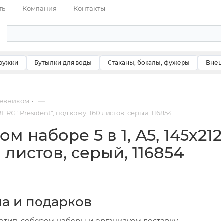
ть
Компания
Контакты
ружки
Бутылки для воды
Стаканы, бокалы, фужеры
Внеш
—
невником
RG "President", под кожу, 160 листов, серый, 116854
м наборе 5 в 1, А5, 145x2
0 листов, серый, 116854
ча и подарков
отип, соберём наборы и организуем доставку.