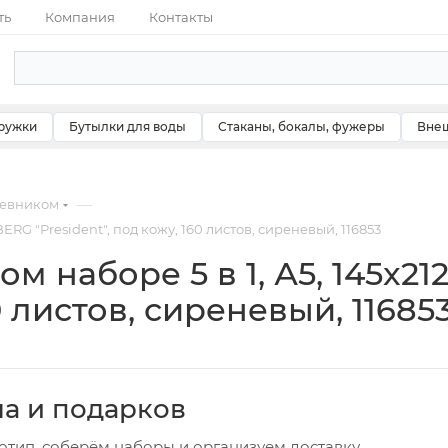
ть
Компания
Контакты
ружки
Бутылки для воды
Стаканы, бокалы, фужеры
Внеш
—
невником
RG "President", под кожу, 160 листов, сиреневый, 116853
м наборе 5 в 1, А5, 145x2
60 листов, сиреневый, 11685
ча и подарков
отип, соберём наборы и организуем доставку.