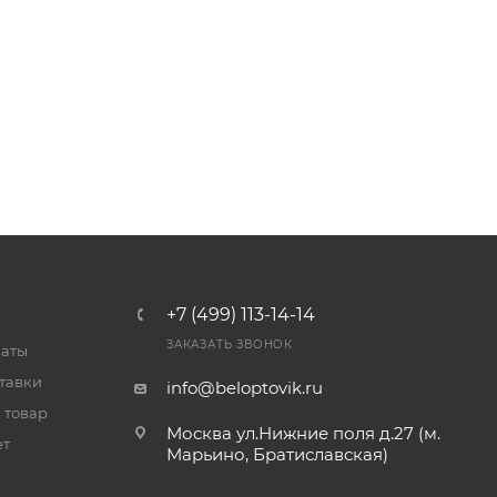
+7 (499) 113-14-14
ЗАКАЗАТЬ ЗВОНОК
латы
тавки
info@beloptovik.ru
 товар
Москва ул.Нижние поля д.27 (м.
ет
Марьино, Братиславская)