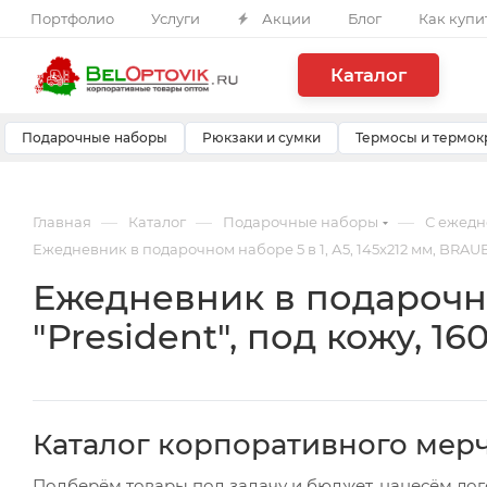
Портфолио
Услуги
Акции
Блог
Как купи
Каталог
Подарочные наборы
Рюкзаки и сумки
Термосы и термок
—
—
—
Главная
Каталог
Подарочные наборы
С ежед
Ежедневник в подарочном наборе 5 в 1, А5, 145x212 мм, BRAUBE
Ежедневник в подарочно
"President", под кожу, 1
Каталог корпоративного мер
Подберём товары под задачу и бюджет, нанесём лог