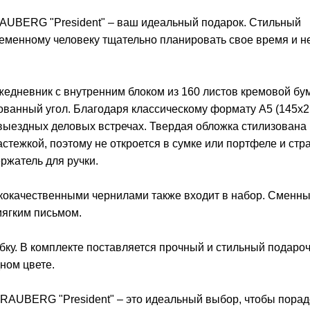
UBERG "President" – ваш идеальный подарок. Стильный
ременному человеку тщательно планировать свое время и н
едневник с внутренним блоком из 160 листов кремовой бу
ованный угол. Благодаря классическому формату А5 (145x2
 выездных деловых встречах. Твердая обложка стилизована
стежкой, поэтому не откроется в сумке или портфеле и стр
ржатель для ручки.
ококачественными чернилами также входит в набор. Сменн
мягким письмом.
бку. В комплекте поставляется прочный и стильный подаро
ном цвете.
AUBERG "President" – это идеальный выбор, чтобы порад