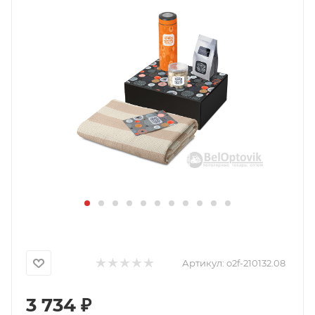
Артикул:
o2f-210132.08
3 734
₽