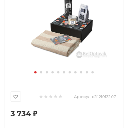
Артикул:
o2f-210132.07
3 734
₽