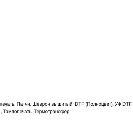
ечать, Патчи, Шеврон вышитый, DTF (Полноцвет), УФ DTF 
м, Тампопечать, Термотрансфер