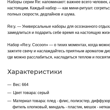
Наборы серии Re: напоминают: важнее всего человек, а
настоящим. Каждый набор — как мини-ритуал: согреться
полных скорости, дедлайнов и шума.
Re:y. — Универсальные наборы для осознанного отдых
замедлиться и подарить себе время на настоящую жизн
Набор «Re:y. Cocoon» — о тихих моментах, когда можно 
зажгите свечу и наслаждайтесь приятным ароматом ди
где можно расслабиться, насладиться теплом и посвяти
Характеристики
Вес: 664
Цвет товара: серый
Материал товара: плед - флис, полиэстер, диффузор
фитиль хлопковый, миндаль - пластик, мешок - нетка