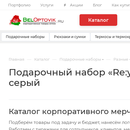
Портфолио
Услуги
Акции
Блог
Как купи
Каталог
Подарочные наборы
Рюкзаки и сумки
Термосы и термок
—
—
—
Главная
Каталог
Подарочные наборы
Разные
Подарочный набор «Re:y
серый
Каталог корпоративного мер
Подберём товары под задачу и бюджет, нанесём лог
Работаем с тиражами для сотрудников, клиентов, м