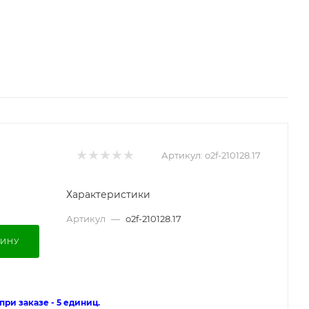
Артикул:
o2f-210128.17
Характеристики
Артикул
—
o2f-210128.17
ЗИНУ
ри заказе - 5 единиц.