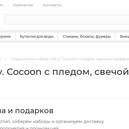
ть
Компания
Контакты
ружки
Бутылки для воды
Стаканы, бокалы, фужеры
Внеш
—
Подарочный набор «Re:y. Cocoon с пледом, свечой и диффу
. Cocoon с пледом, свечо
ча и подарков
отип, соберём наборы и организуем доставку.
ероприятий и промоакций.