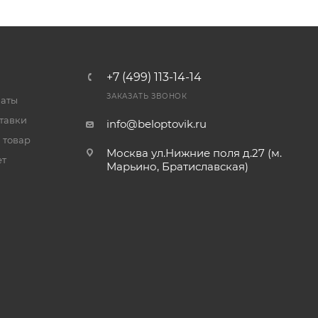
+7 (499) 113-14-14
ЗАКАЗАТЬ ЗВОНОК
латы
тавки
info@beloptovik.ru
 товар
Москва ул.Нижние поля д.27 (м.
ет
Марьино, Братиславская)