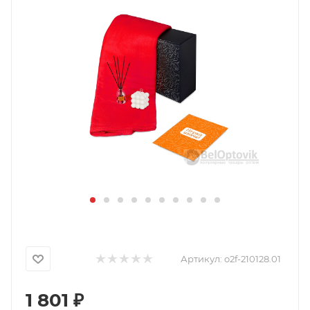
Артикул:
o2f-210128.01
1 801
₽