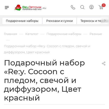
0
›
Подарочные наборы
Рюкзаки и сумки
Термосы и термо
—
—
—
Главная
Каталог
Подарочные наборы
Разные
—
Подарочный набор «Re:y. Cocoon с пледом, свечой и
диффузором, Цвет красный
Подарочный набор
«Re:y. Cocoon с
пледом, свечой и
диффузором, Цвет
красный