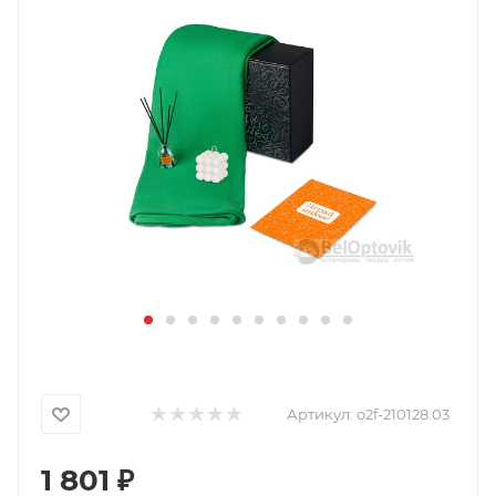
Артикул:
o2f-210128.03
1 801
₽