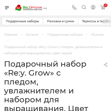
0
›
Подарочные наборы
Рюкзаки и сумки
Термосы и термо
—
—
—
Главная
Каталог
Подарочные наборы
Разные
—
Подарочный набор «Re:y. Grow» с пледом, увлажнителем и
набором для выращивания, Цвет серый
Подарочный набор
«Re:y. Grow» с
пледом,
увлажнителем и
набором для
выращивания, Цвет