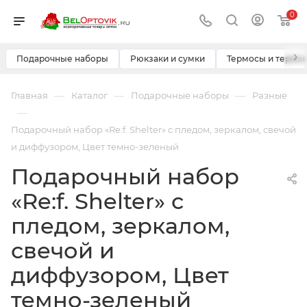
0
›
Подарочные наборы
Рюкзаки и сумки
Термосы и термо
—
—
—
Главная
Каталог
Подарочные наборы
Разные
—
Подарочный набор «Re:f. Shelter» с пледом, зеркалом, свечой
и диффузором, Цвет темно-зеленый
Подарочный набор
«Re:f. Shelter» с
пледом, зеркалом,
свечой и
диффузором, Цвет
темно-зеленый