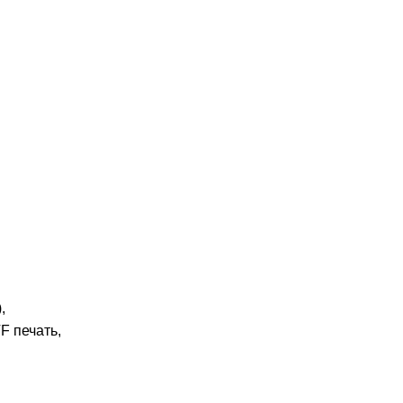
,
F печать,