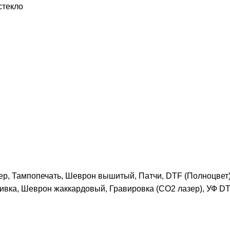
стекло
р, Тампопечать, Шеврон вышитый, Патчи, DTF (Полноцвет)
ивка, Шеврон жаккардовый, Гравировка (CO2 лазер), УФ DT