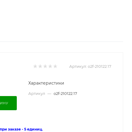
Артикул:
o2f-210122.17
Характеристики
Артикул
—
o2f-210122.17
ЗИНУ
ри заказе - 5 единиц.