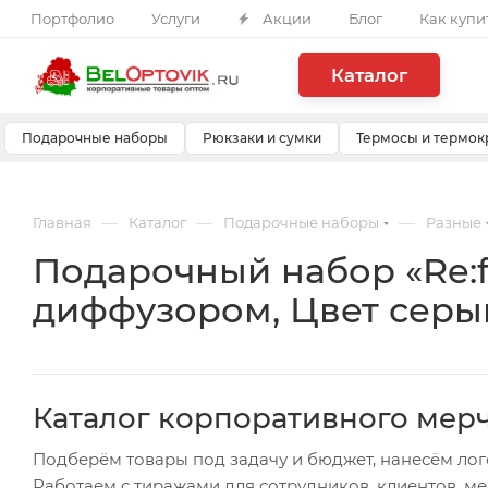
Портфолио
Услуги
Акции
Блог
Как купи
Каталог
Подарочные наборы
Рюкзаки и сумки
Термосы и термок
—
—
—
Главная
Каталог
Подарочные наборы
Разные
Подарочный набор «Re:f.
диффузором, Цвет серы
Каталог корпоративного мер
Подберём товары под задачу и бюджет, нанесём лог
Работаем с тиражами для сотрудников, клиентов, м