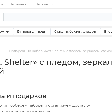
ть
Компания
Контакты
ружки
Бутылки для воды
Стаканы, бокалы, фужеры
Внеш
—
Подарочный набор «Re:f. Shelter» с пледом, зеркалом, свеч
 Shelter» с пледом, зерка
й
ча и подарков
отип, соберём наборы и организуем доставку.
ероприятий и промоакций.