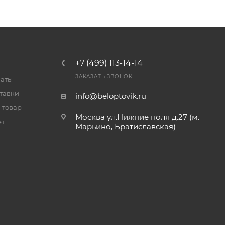
+7 (499) 113-14-14
ЗАКАЗАТЬ ЗВОНОК
латы
тавки
info@beloptovik.ru
 товар
Москва ул.Нижние поля д.27 (м.
ет
Марьино, Братиславская)