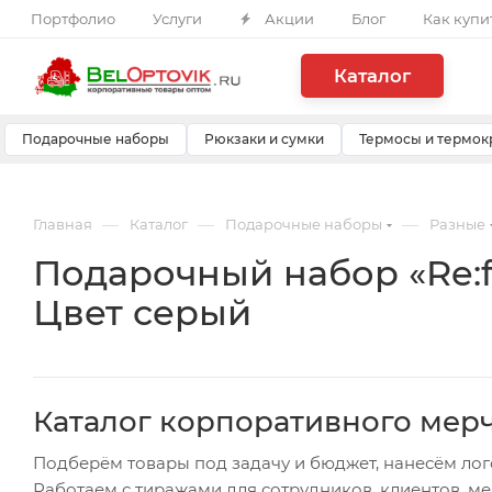
Портфолио
Услуги
Акции
Блог
Как купи
Каталог
Подарочные наборы
Рюкзаки и сумки
Термосы и термок
—
—
—
Главная
Каталог
Подарочные наборы
Разные
Подарочный набор «Re:f
Цвет серый
Каталог корпоративного мер
Подберём товары под задачу и бюджет, нанесём лог
Работаем с тиражами для сотрудников, клиентов, м