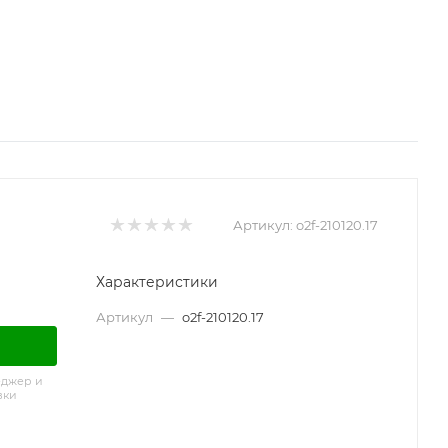
Артикул:
o2f-210120.17
Характеристики
Артикул
—
o2f-210120.17
еджер и
вки