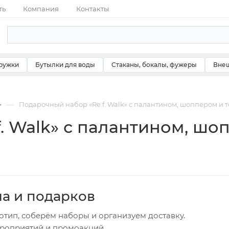
ть
Компания
Контакты
ружки
Бутылки для воды
Стаканы, бокалы, фужеры
Внеш
—
Подарочный набор «Re:f. Walk» с палантином, шоппером и 
. Walk» с палантином, шо
ча и подарков
отип, соберём наборы и организуем доставку.
ероприятий и промоакций.