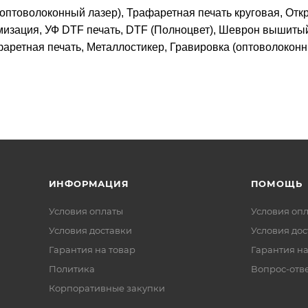
оптоволоконный лазер), Трафаретная печать круговая, Отк
изация, УФ DTF печать, DTF (Полноцвет), Шеврон вышитый
аретная печать, Металлостикер, Гравировка (оптоволокон
ИНФОРМАЦИЯ
ПОМОЩЬ
Условия оплаты
Условия оп
Условия доставки
Условия дос
Гарантия на товар
Гарантия на
Политика
Вопрос-отв
Корпоративные закупки