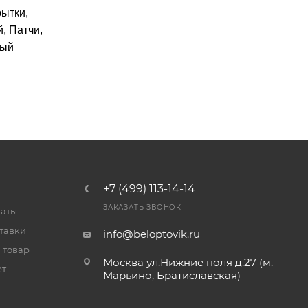
рытки,
, Патчи,
ный
+7 (499) 113-14-14
ЗАКАЗАТЬ ЗВОНОК
латы
тавки
info@beloptovik.ru
 товар
Москва ул.Нижние поля д.27 (м.
ет
Марьино, Братиславская)