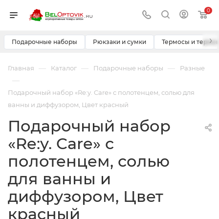
0
›
Подарочные наборы
Рюкзаки и сумки
Термосы и термо
—
—
—
Главная
Каталог
Подарочные наборы
Разные
—
Подарочный набор «Re:y. Care» с полотенцем, солью для
ванны и диффузором, Цвет красный
Подарочный набор
«Re:y. Care» с
полотенцем, солью
для ванны и
диффузором, Цвет
красный